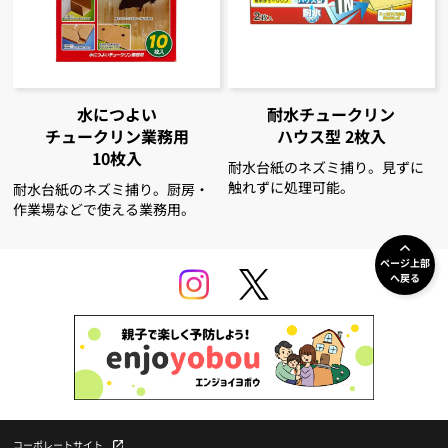
水につよい
耐水チュークリン
チュークリン
業務用
ハウス型 2枚入
10枚入
耐水台紙のネズミ捕り。見ずに
触れずに処理可能。
耐水台紙のネズミ捕り。厨房・
作業場などで使える業務用。
ページ上部
へ戻る
コーポレートサイト