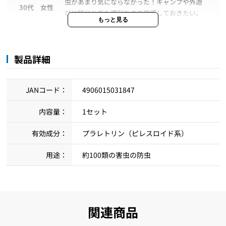
虫があまり気にならなかった！キャンプや外遊
30代 女性
びに時にとても便利なので常備しておきたい。
もっと見る
使い勝手もよく、持ち運びや取り付けも簡単な
30代 男性
のがとっても助かり、便利だと感じました。素
製品詳細
敵な商品をありがとうございます。
JANコード：
4906015031847
初めて使いましたが、とても使い勝手が良く早
30代 女性
速周りにおすすめしました。
内容量：
1セット
有効成分：
プラレトリン（ピレスロイド系）
用途：
約100類の害虫の防虫
関連商品