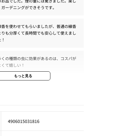
のお品でした。煙の量には驚きました。楽し
くガーデニングができそうです。
線香を使わせてもらいましたが、普通の線香
よりも分厚くて長時間でも安心して使えまし
た！
多くの種類の虫に効果があるのは、コスパが
よくて嬉しい！
もっと見る
使いやすかったのでまた購入したいです！
虫が寄ってこなかった！100種類もの虫を防
虫してくれるのが心強いです！
4906015031816