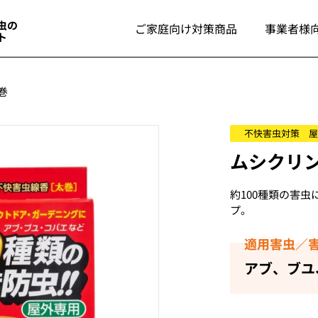
ご家庭向け対策商品
事業者様
巻
不快害虫対策 屋
ムシクリン
約100種類の害
プ。
適用害虫／
アブ、ブユ