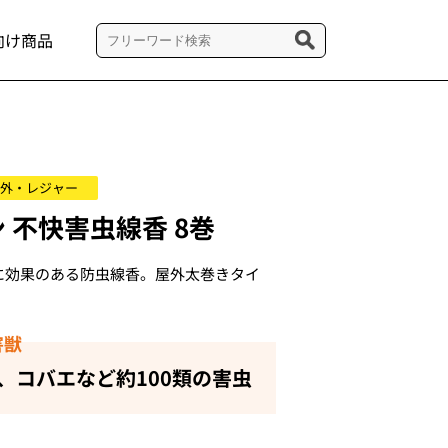
向け商品
外・レジャー
 不快害虫線香 8巻
虫に効果のある防虫線香。屋外太巻きタイ
害獣
、コバエなど約100類の害虫