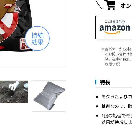
オン
各バナーから外
るお問い合わせ
済、在庫の有無
状態など)
特長
モグラおよび
錠剤なので、
1回の処理でモ
効果が持続し