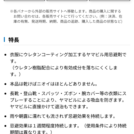
各バナーから外部の販売サイトへ移動します。商品の購入に関する
お問い合わせは、各販売サイトにて行ってください。(例：決済、在
庫の有無、発送時期、納期、商品の追跡、購入した商品の状態など)
特長
衣服にウレタンコーティング加工するヤマビル用忌避剤で
す。
（ウレタン樹脂配合により有効成分を落ちにくくしま
す。）
本品は乾けばニオイはほとんどありません。
長靴・登山靴・スパッツ・ズボン・腕カバー等の衣類にス
プレーすることにより、ヤマビルによる吸血を防ぎます。
ヤマビルに直接かけて退治もできます。
雨や朝露に濡れても流されず忌避効果を持続します。
忌避効果は１週間程度持続します。（使用条件により持続
期間は異なります。）