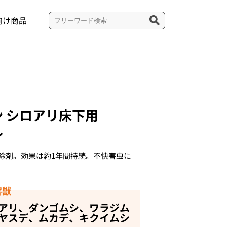
向け商品
 シロアリ床下用
ル
除剤。効果は約1年間持続。不快害虫に
害獣
アリ、ダンゴムシ、ワラジム
ヤスデ、ムカデ、キクイムシ