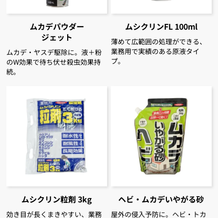
ムカデパウダー
ムシクリンFL 100ml
ジェット
薄めて広範囲の処理ができる、
業務用で実績のある原液タイ
ムカデ・ヤスデ駆除に。液＋粉
プ。
のW効果で待ち伏せ殺虫効果持
続。
ムシクリン粒剤 3kg
ヘビ・ムカデいやがる砂
効き目が長くまきやすい、業務
屋外の侵入予防に。ヘビ・トカ