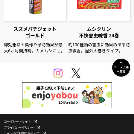
スズメバチジェット
ムシクリン
ゴールド
不快害虫線香
24巻
即効駆除＋巣作り予防効果が最
約100種類の害虫に効果のある防
大6か月間持続。カメムシにも。
虫線香。屋外太巻きタイプ。
ページ上部
へ戻る
コーポレートサイト
プライバシーポリシー
サイトのご利用にあたって