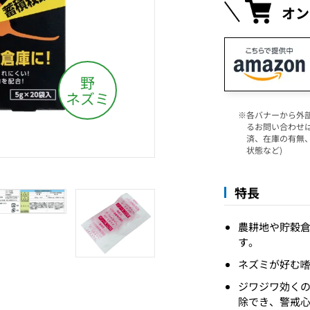
オン
各バナーから外
るお問い合わせ
済、在庫の有無
状態など)
特長
農耕地や貯穀
す。
ネズミが好む
ジワジワ効く
除でき、警戒