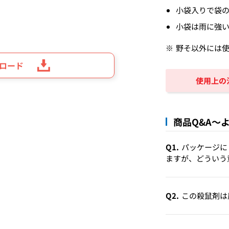
小袋入りで袋
小袋は雨に強
野そ以外には
ンロード
使用上の
商品Q&A～
Q1.
パッケージに
ますが、どういう
Q2.
この殺鼠剤は