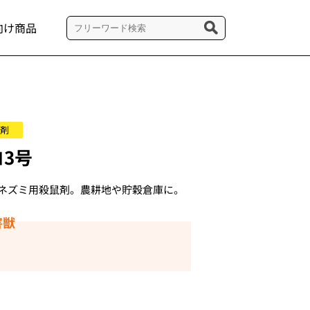
向け商品
剤
3号
ネズミ用殺鼠剤。農耕地や貯穀倉庫に。
害獣