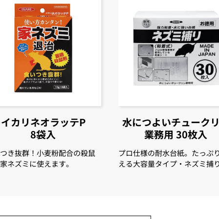
イカリネオラッテP
水につよい
チューク
8袋入
業務用
30枚入
いつき抜群！小麦粉配合の殺鼠
プロ仕様の耐水台紙。たっぷ
。家ネズミに使えます。
える大容量タイプ・ネズミ捕