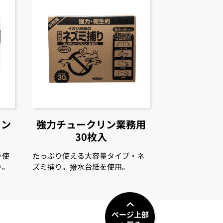
リン
強力チュークリン
業務用
30枚入
り使
たっぷり使える大容量タイプ・ネ
り。
ズミ捕り。撥水台紙を使用。
ページ上部