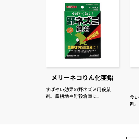
メリーネコりん化亜鉛
すばやい効果の野ネズミ用殺鼠
剤。農耕地や貯穀倉庫に。
食
剤