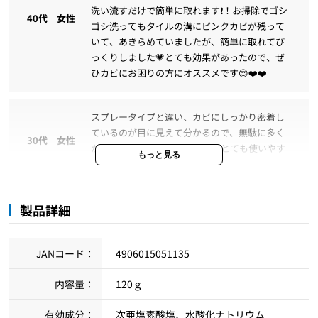
洗い流すだけで簡単に取れます❗！お掃除でゴシ
40代 女性
ゴシ洗ってもタイルの溝にピンクカビが残って
いて、あきらめていましたが、簡単に取れてび
っくりしました💗とても効果があったので、ぜ
ひカビにお困りの方にオススメです😍❤️❤️
スプレータイプと違い、カビにしっかり密着し
ているのが目に見えて分かるので、無駄に多く
30代 女性
かけたりしなくて済みました😊とても使いやす
もっと見る
かったです👍そしてスッキリ綺麗に🧡
製品詳細
カビスプレーでも落ちなくて諦めていた風呂蓋
20代 女性
の頑固なカビがかなり落ちたので本当に感動し
ました！
JANコード：
4906015051135
旦那さんが掃除してくれましたが、カビが頑固
内容量：
120ｇ
で今まで5種類ほど違う品を試してきましたが1
30代 女性
有効成分：
番効果があり、すごいとれたと言ってました。
次亜塩素酸塩、水酸化ナトリウム