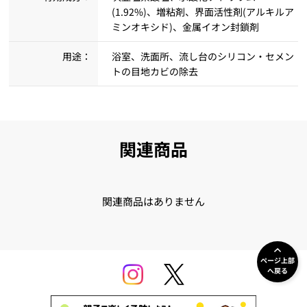
綺麗になって嬉しいです^ ^
(1.92%)、増粘剤、界面活性剤(アルキルア
ミンオキシド)、金属イオン封鎖剤
プロに頼むより安く効果を実感できたので、毎
用途：
浴室、洗面所、流し台のシリコン・セメン
30代 女性
年プロにお風呂掃除を頼んでいましたが自分で
トの目地カビの除去
やってみようと思います！
関連商品
関連商品はありません
ページ上部
へ戻る